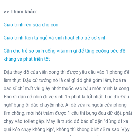
>> Tham khảo:
Giáo trình rèn sữa cho con
Giáo trình Rèn tự ngủ và sinh hoạt cho trẻ sơ sinh
Cần cho trẻ sơ sinh uống vitamin gì để tăng cường sức đề
kháng và phát triển tốt
Đậu thay đồ của viện xong thì được yêu cầu vào 1 phòng để
làm thụt. Đậu cứ tưởng nó là cái gì đó ghê gớm lắm, hoá ra
bác sĩ chỉ mất vài giây nhét thuốc vào hậu môn mình là xong.
Bác sĩ dặn cố nhịn đi vệ sinh 15 phút là tốt nhất. Lúc đó Đậu
nghĩ bụng ôi dào chuyện nhỏ. Ai dè vừa ra ngoài cửa phòng
tìm chồng, mới hỏi thăm được 1 câu thì bụng đau dữ dội, phải
chạy vào toilet gấp. May là trước đó bác sĩ dặn "đừng đi xa
quá kẻo chạy không kịp", không thì không biết sẽ ra sao. Vậy