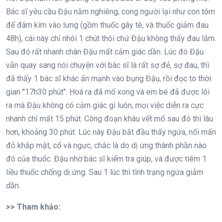
Bác sĩ yêu cầu Đậu nằm nghiêng, cong người lại như con tôm
để đâm kim vào lưng (gồm thuốc gây tê, và thuốc giảm đau
48h), cái này chỉ nhói 1 chút thôi chứ Đậu không thấy đau lắm.
Sau đó rất nhanh chân Đậu mất cảm giác dần. Lúc đó Đậu
vẫn quay sang nói chuyện với bác sĩ là rất sợ đẻ, sợ đau, thì
đã thấy 1 bác sĩ khác ấn mạnh vào bụng Đậu, rồi đọc to thời
gian "17h30 phút". Hoá ra đã mổ xong và em bé đã được lôi
ra mà Đậu không có cảm giác gì luôn, mọi việc diễn ra cực
nhanh chỉ mất 15 phút. Công đoạn khâu vết mổ sau đó thì lâu
hơn, khoảng 30 phút. Lúc này Đậu bắt đầu thấy ngứa, nổi mẩn
đỏ khắp mặt, cổ và ngực, chắc là do dị ứng thành phần nào
đó của thuốc. Đậu nhờ bác sĩ kiểm tra giúp, và được tiêm 1
liều thuốc chống dị ứng. Sau 1 lúc thì tình trạng ngứa giảm
dần.
>> Tham khảo: