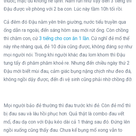
thuốc, mặc dù không hề lạnh. Nằm run như vậy đến 3 tiếng thì
Đậu được về phòng với 2 ba con. Lúc này tầm 10h tối rồi.
Cả đêm đó Đậu nằm yên trên giường, nước tiểu truyền qua
ống dẫn ra ngoài, đến sáng hôm sau mới rút ống. Còn chồng
thì chăm con, cứ
3 tiếng cho con ăn 1 lần
. Cứ nghĩ đẻ mổ thế
này nhẹ nhàng quá, đẻ 10 đứa cũng được, không đáng sợ như
mọi người nói. Trong khi người khác đau lom khom thì Đậu
tung tẩy đi phăm phăm khoẻ re. Nhưng đến chiều ngày thứ 2
Đậu mới biết mùi đau, cảm giác bụng nặng chịch như đeo đá,
không ngồi dậy được, đến đi vệ sinh cũng phải nhờ chồng đỡ.
Mọi người bảo đẻ thường thì đau trước khi đẻ. Còn đẻ mổ thì
bị đau sau và lâu hồi phục hơn. Quả thật là combo đau vết
mổ, đau dạ con với Đậu kéo dài cả 1 tháng sau đó. Đứng lên
ngồi xuống cũng thấy đau. Chưa kể bụng mổ xong vẫn to