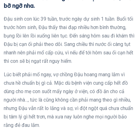
bỡ ngỡ nha.
Đậu sinh con lúc 39 tuần, trước ngày dự sinh 1 tuần. Buổi tối
trước hôm sinh, Đậu thấy thai đạp nhiều hơn bình thường,
bụng lồi lên lồi xuống liên tục. Đến sáng hôm sau đi khám thì
Đậu bị cạn ối phải theo dõi. Sang chiều thì nước ối càng tụt
nhanh nên phải mổ cấp cứu, vì nếu để tới hôm sau ối cạn hết
thì con sẽ bị ngạt rất nguy hiểm.
Lúc biết phải mổ ngay, vợ chồng Đậu hoang mang lắm vì
chưa hề chuẩn bị gì cả. Mặc dù bệnh viện cung cấp hết đồ
dùng cho mẹ con suốt mấy ngày ở viện, có đồ ăn cho cả
người nhà..., tức là cũng không cần phải mang theo gì nhiều,
nhưng Đậu vẫn rất lo lắng và sợ, vì đột ngột quá chưa chuẩn
bị tâm lý gì hết trơn, mà xưa nay luôn nghe mọi người bảo
rằng đẻ đau lắm.