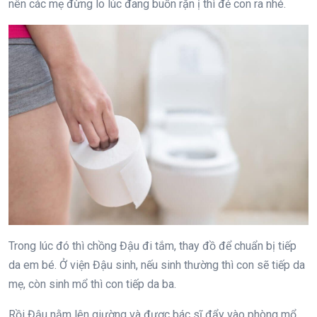
nên các mẹ đừng lo lúc đang buồn rặn ị thì đẻ con ra nhé.
Trong lúc đó thì chồng Đậu đi tắm, thay đồ để chuẩn bị tiếp
da em bé. Ở viện Đậu sinh, nếu sinh thường thì con sẽ tiếp da
mẹ, còn sinh mổ thì con tiếp da ba.
Rồi Đậu nằm lên giường và được bác sĩ đẩy vào phòng mổ.