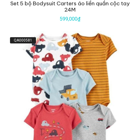
Set 5 bộ Bodysuit Carters áo liền quần cộc tay
24M
599,000₫
QA000581