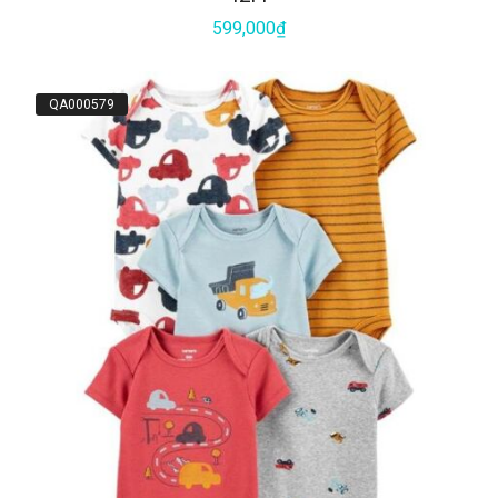
599,000₫
QA000579