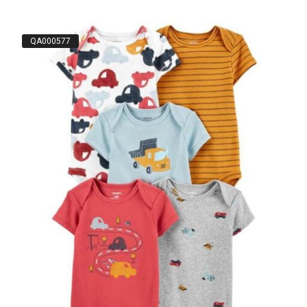
QA000577