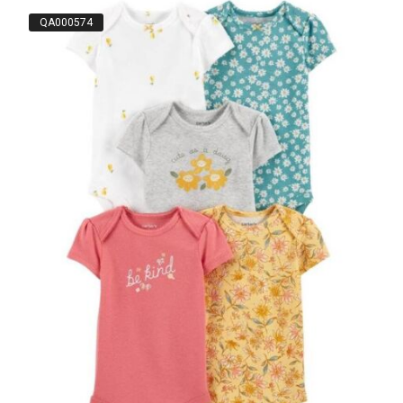
QA000574