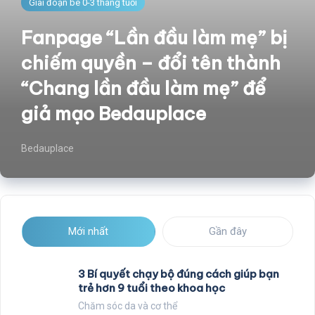
Giai đoạn bé 0-3 tháng tuổi
Fanpage “Lần đầu làm mẹ” bị
chiếm quyền – đổi tên thành
“Chang lần đầu làm mẹ” để
giả mạo Bedauplace
Bedauplace
Mới nhất
Gần đây
3 Bí quyết chạy bộ đúng cách giúp bạn
trẻ hơn 9 tuổi theo khoa học
Chăm sóc da và cơ thể