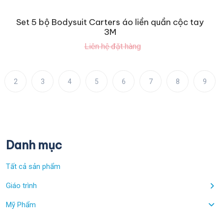
Set 5 bộ Bodysuit Carters áo liền quần cộc tay
3M
Liên hệ đặt hàng
2
3
4
5
6
7
8
9
Danh mục
Tất cả sản phẩm
Giáo trình
Mỹ Phẩm