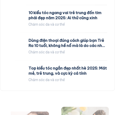
10 kiểu tóc ngang vai trẻ trung đốn tim
phái đẹp năm 2025: Ai thử cũng xinh
Chăm sóc da và cơ thể
Dùng điện thoại đúng cách giúp bạn Trẻ
Ra 10 tuổi, không hề nổ mà là do các nhà
khoa học nghiên cứu
Chăm sóc da và cơ thể
Top kiểu tóc ngắn đẹp nhất hè 2025: Mát
mẻ, trẻ trung, và cực kỳ cá tính
Chăm sóc da và cơ thể