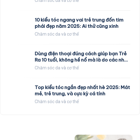
Chăm sóc da và cơ thể
10 kiểu tóc ngang vai trẻ trung đốn tim
phái đẹp năm 2025: Ai thử cũng xinh
Chăm sóc da và cơ thể
Dùng điện thoại đúng cách giúp bạn Trẻ
Ra 10 tuổi, không hề nổ mà là do các nhà
khoa học nghiên cứu
Chăm sóc da và cơ thể
Top kiểu tóc ngắn đẹp nhất hè 2025: Mát
mẻ, trẻ trung, và cực kỳ cá tính
Chăm sóc da và cơ thể