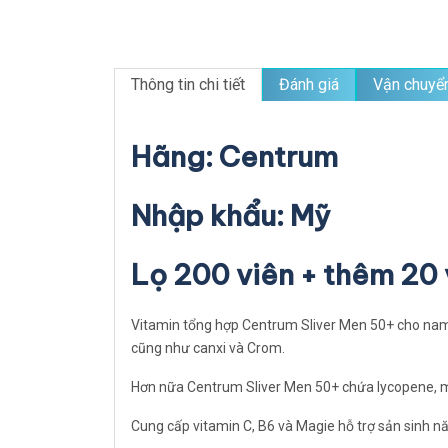
Thông tin chi tiết
Đánh giá
Vận chuyể
Hãng: Centrum
Nhập khẩu: Mỹ
Lọ 200 viên + thêm 20 
Vitamin tổng hợp Centrum Sliver Men 50+ cho nam gi
cũng như canxi và Crom.
Hơn nữa Centrum Sliver Men 50+ chứa lycopene, mộ
Cung cấp vitamin C, B6 và Magie hỗ trợ sản sinh nă