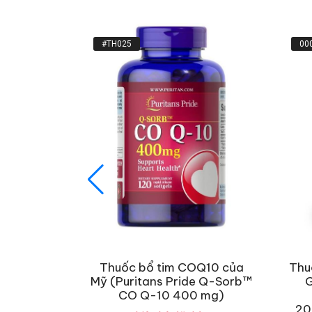
#TH025
00
 cho phụ
Thuốc bổ tim COQ10 của
Thu
er Women
Mỹ (Puritans Pride Q-Sorb™
ên
CO Q-10 400 mg)
20