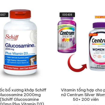
0307
000408
ốc bổ xương khớp Schiff
Vitamin tổng hợp cho 
Glucosamine 2000mg
nữ Centrum Silver Wo
(Schiff Glucosamine
50+ 200 viên
00mg Plus Vitamin D3)