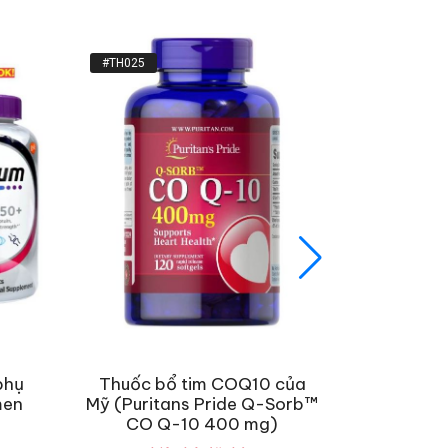
#TH025
000307
phụ
Thuốc bổ tim COQ10 của
Thuốc bổ
men
Mỹ (Puritans Pride Q-Sorb™
Gluco
CO Q-10 400 mg)
(Schi
2000mg 