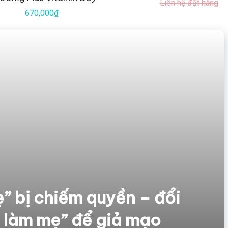
Liên hệ đặt hàng
670,000₫
” bị chiếm quyền – đổi
u làm mẹ” để giả mạo