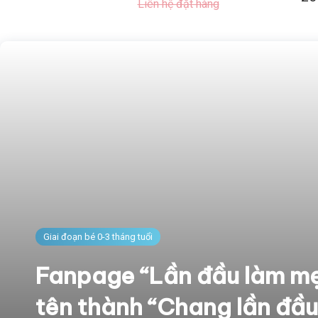
hàng
Liên hệ đặt hàng
Giai đoạn bé 0-3 tháng tuổi
Fanpage “Lần đầu làm mẹ
tên thành “Chang lần đầ