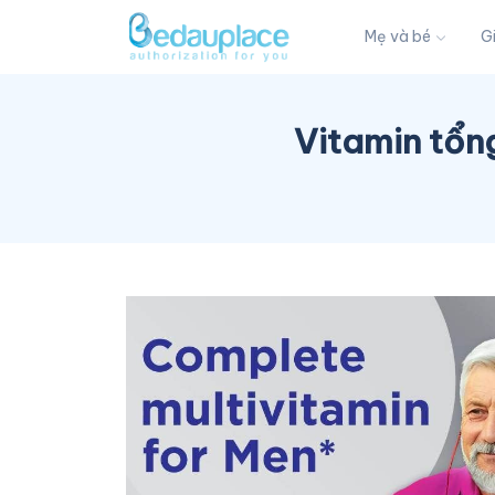
Mẹ và bé
G
Vitamin tổn