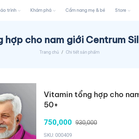
iáo trình
Khám phá
Cẩm nang mẹ & bé
Store
g hợp cho nam giới Centrum Si
Trang chủ
Chi tiết sản phẩm
Vitamin tổng hợp cho nam
50+
750,000
930,000
SKU: 000409