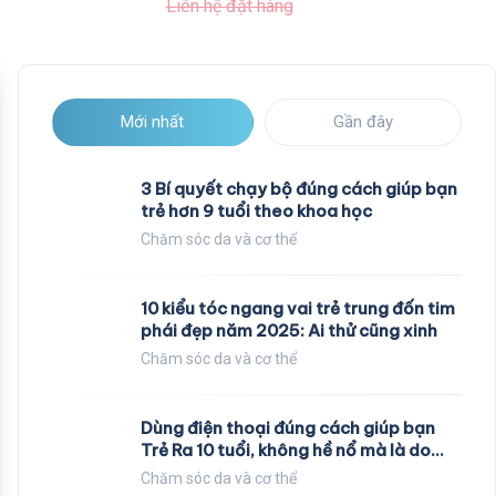
Liên hệ đặt hàng
Mới nhất
Gần đây
3 Bí quyết chạy bộ đúng cách giúp bạn
trẻ hơn 9 tuổi theo khoa học
Chăm sóc da và cơ thể
10 kiểu tóc ngang vai trẻ trung đốn tim
phái đẹp năm 2025: Ai thử cũng xinh
Chăm sóc da và cơ thể
Dùng điện thoại đúng cách giúp bạn
Trẻ Ra 10 tuổi, không hề nổ mà là do
các nhà khoa học nghiên cứu
Chăm sóc da và cơ thể