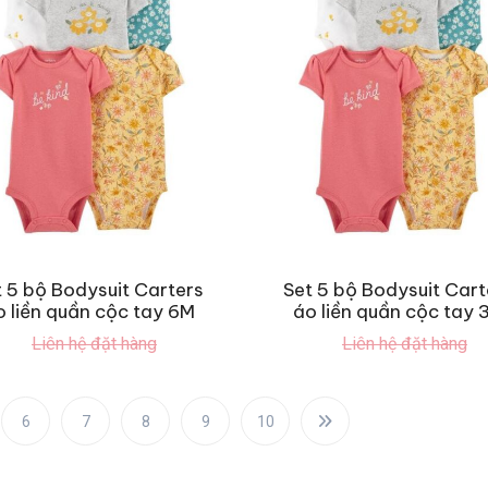
t 5 bộ Bodysuit Carters
Set 5 bộ Bodysuit Cart
o liền quần cộc tay 6M
áo liền quần cộc tay 
Liên hệ đặt hàng
Liên hệ đặt hàng
6
7
8
9
10