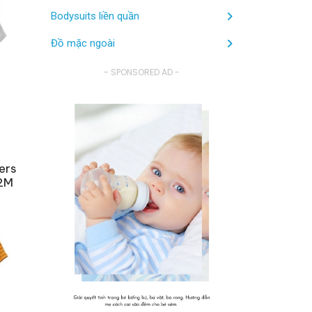
Bodysuits liền quần
Đồ mặc ngoài
- SPONSORED AD -
ers
12M