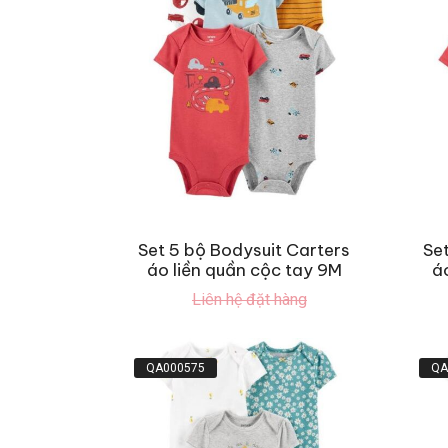
Set 5 bộ Bodysuit Carters
Se
áo liền quần cộc tay 9M
á
Liên hệ đặt hàng
QA000575
QA