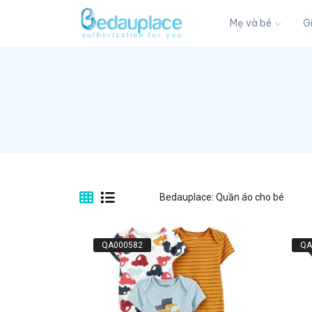
Mẹ và bé
G
Bedauplace: Quần áo cho bé
QA000582
QA