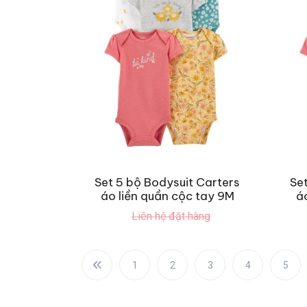
Set 5 bộ Bodysuit Carters
Se
áo liền quần cộc tay 9M
á
Liên hệ đặt hàng
1
2
3
4
5