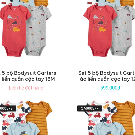
t 5 bộ Bodysuit Carters
Set 5 bộ Bodysuit Cart
 liền quần cộc tay 18M
áo liền quần cộc tay 
Liên hệ đặt hàng
599,000₫
000578
QA000577