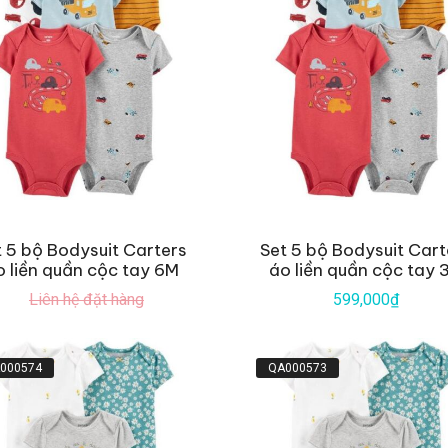
t 5 bộ Bodysuit Carters
Set 5 bộ Bodysuit Cart
o liền quần cộc tay 6M
áo liền quần cộc tay 
Liên hệ đặt hàng
599,000₫
000574
QA000573