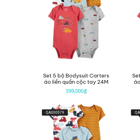
Set 5 bộ Bodysuit Carters
Se
áo liền quần cộc tay 24M
áo
599,000₫
QA000579
QA