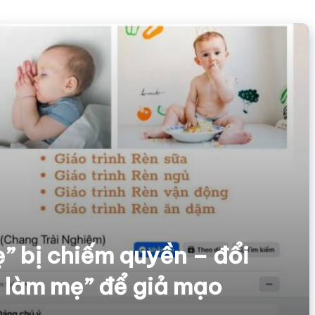
” bị chiếm quyền – đổi
u làm mẹ” để giả mạo