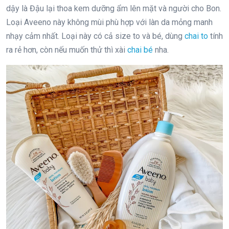
dậy là Đậu lại thoa kem dưỡng ẩm lên mặt và người cho Bon.
Loại Aveeno này không mùi phù hợp với làn da mỏng manh
nhạy cảm nhất. Loại này có cả size to và bé, dùng
chai to
tính
ra rẻ hơn, còn nếu muốn thử thì xài
chai bé
nha.