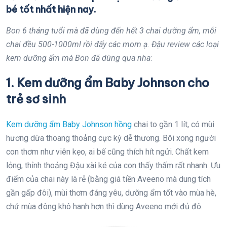
bé tốt nhất hiện nay.
Bon 6 tháng tuổi mà đã dùng đến hết 3 chai dưỡng ẩm, mỗi
chai đều 500-1000ml rồi đấy các mom ạ. Đậu review các loại
kem dưỡng ẩm mà Bon đã dùng qua nha
:
1. Kem dưỡng ẩm Baby Johnson cho
trẻ sơ sinh
Kem dưỡng ẩm Baby Johnson hồng
chai to gần 1 lít, có mùi
hương dừa thoang thoảng cực kỳ dễ thương. Bôi xong người
con thơm như viên kẹo, ai bế cũng thích hít ngửi. Chất kem
lỏng, thỉnh thoảng Đậu xài ké của con thấy thấm rất nhanh. Ưu
điểm của chai này là rẻ (bằng giá tiền Aveeno mà dung tích
gần gấp đôi), mùi thơm đáng yêu, dưỡng ẩm tốt vào mùa hè,
chứ mùa đông khô hanh hơn thì dùng Aveeno mới đủ đô.