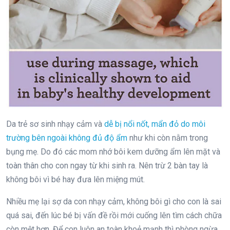
Da trẻ sơ sinh nhạy cảm và
dễ bị nổi nốt, mẩn đỏ do môi
trường bên ngoài không đủ độ ẩm
như khi còn nằm trong
bụng mẹ. Do đó các mom nhớ bôi kem dưỡng ẩm lên mặt và
toàn thân cho con ngay từ khi sinh ra. Nên trừ 2 bàn tay là
không bôi vì bé hay đưa lên miệng mút.
Nhiều mẹ lại sợ da con nhạy cảm, không bôi gì cho con là sai
quá sai, đến lúc bé bị vấn đề rồi mới cuống lên tìm cách chữa
còn mệt hơn. Để con luôn an toàn khoẻ mạnh thì phòng ngừa