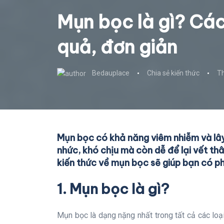
Mụn bọc là gì? Các
quả, đơn giản
Bedauplace
Chia sẻ kiến thức
Th
Mụn bọc có khả năng viêm nhiễm và lây
nhức, khó chịu mà còn dễ để lại vết thâ
kiến thức về mụn bọc sẽ giúp bạn có ph
1. Mụn bọc là gì?
Mụn bọc là dạng nặng nhất trong tất cả các loạ