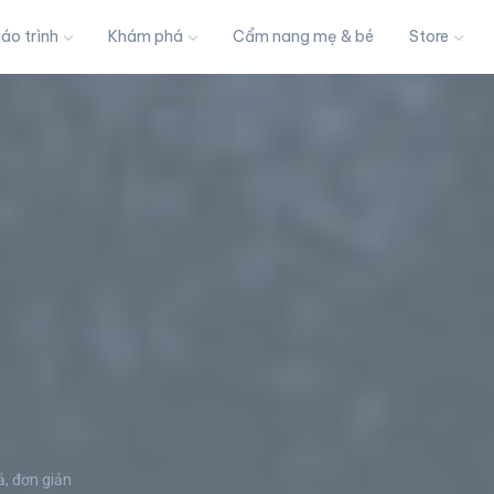
iáo trình
Khám phá
Cẩm nang mẹ & bé
Store
ả, đơn giản