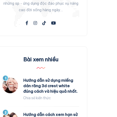
những sp - ứng dụng độc đáo phục vụ nâng
cao đời sống hàng ngày....
Bài xem nhiều
1
Hướng dẫn sử dụng miếng
dán răng 3d crest white
đúng cách và hiệu quả nhất.
Chia sẻ kiến thức
2
Hướng dẫn cách xem hạn sử