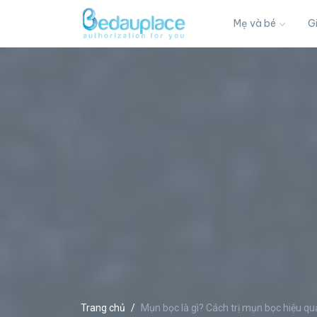
Mẹ và bé
G
Trang chủ
Mụn bọc là gì? Cách trị mụn bọc hiệu qu