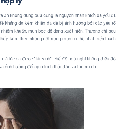
 hợp lý
và ăn không đúng bữa cũng là nguyên nhân khiến da yếu đi,
đề kháng da kém khiến da dễ bị ảnh hưởng bởi các yếu tố
đã nhiễm khuẩn, mụn bọc dễ dàng xuất hiện. Thường chỉ sau
thấy, kèm theo những nốt sưng mụn có thể phát triển thành
 là lúc da được “tái sinh”, chế độ ngủ nghỉ không điều độ
và ảnh hưởng đến quá trình thải độc và tái tạo da.