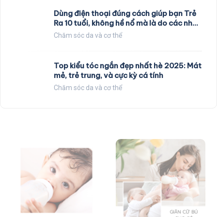
Dùng điện thoại đúng cách giúp bạn Trẻ
Ra 10 tuổi, không hề nổ mà là do các nhà
khoa học nghiên cứu
Chăm sóc da và cơ thể
Top kiểu tóc ngắn đẹp nhất hè 2025: Mát
mẻ, trẻ trung, và cực kỳ cá tính
Chăm sóc da và cơ thể