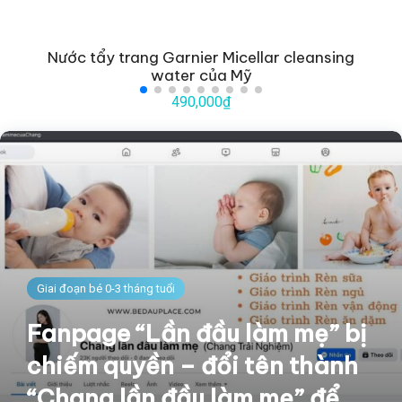
Nước tẩy trang Garnier Micellar cleansing
water của Mỹ
490,000₫
Giai đoạn bé 0-3 tháng tuổi
Fanpage “Lần đầu làm mẹ” bị
chiếm quyền – đổi tên thành
“Chang lần đầu làm mẹ” để