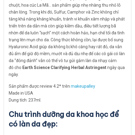
chuột, hoa cúc La Mã… sản phẩm giúp nhẹ nhàng thu nhỏ lỗ
chân lông. Trong khi đó, Sulfur, Camphor và Zinc không chỉ
tăng khả năng kháng khuẩn, tránh vi khuẩn xâm nhập và phát
triển trên da dẫn mà còn giúp kiềm dầu, điều tiết lượng bã
nhờn để da luôn “sạch” một cách hoàn hảo, hạn chế tối đa tình
trạng lên mụn cho da. Công thức không cồn, lại được bổ sung
Hyaluronic Acid giúp da không bị khô căng hay rát đỏ, da vẫn
đủ ẩm để giữ độ mềm, mướt và đủ dịu nhẹ để các cô gái có làn
da “đỏng đảnh” vẫn có thể vô tư gửi gắm làn da nhạy cảm
đó cho
Earth Science Clarifying Herbal Astringent
ngày qua
ngày.
Sản phẩm được review 4.2* trên
makeupalley
Made in USA
Dung tích: 237ml.
Chu trình dưỡng da khoa học để
có làn da đẹp: