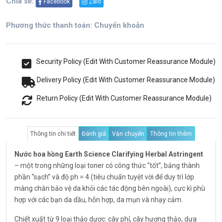
Chia sẻ:
Facebook
Zalo
Phương thức thanh toán: Chuyển khoản
Security Policy (Edit With Customer Reassurance Module)
Delivery Policy (Edit With Customer Reassurance Module)
Return Policy (Edit With Customer Reassurance Module)
Thông tin chi tiết
Đánh giá
Vận chuyển
Thông tin thêm
Nước hoa hồng Earth Science Clarifying Herbal Astringent
– một trong những loại toner có công thức “tốt”, bảng thành
phần “sạch” và độ ph = 4 (tiêu chuẩn tuyệt vời để duy trì lớp
màng chắn bảo vệ da khỏi các tác động bên ngoài), cực kì phù
hợp với các bạn da dầu, hỗn hợp, da mụn và nhạy cảm.
Chiết xuất từ 9 loại thảo dược: cây phỉ, cây hương thảo, dưa