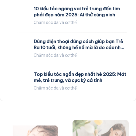
10 kiểu tóc ngang vai trẻ trung đốn tim
phái đẹp năm 2025: Ai thử cũng xinh
Chăm sóc da và cơ thể
Dùng điện thoại đúng cách giúp bạn Trẻ
Ra 10 tuổi, không hề nổ mà là do các nhà
khoa học nghiên cứu
Chăm sóc da và cơ thể
Top kiểu tóc ngắn đẹp nhất hè 2025: Mát
mẻ, trẻ trung, và cực kỳ cá tính
Chăm sóc da và cơ thể