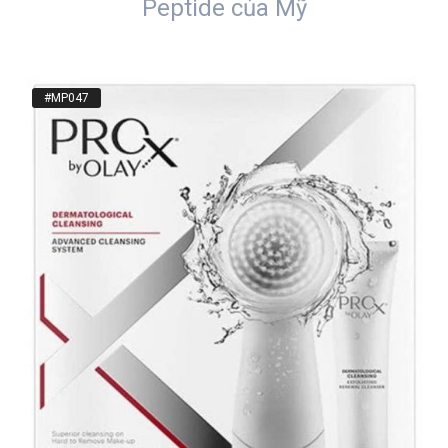
Peptide của Mỹ
#MP047