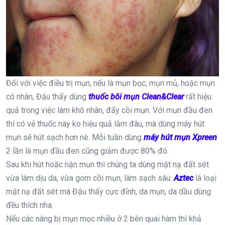
Đối với việc điều trị mụn, nếu là mụn bọc, mụn mủ, hoặc mụn
có nhân, Đậu thấy dùng
thuốc bôi mụn Clean&Clear
rất hiệu
quả trong việc làm khô nhân, đẩy cồi mụn. Với mụn đầu đen
thì có vẻ thuốc này ko hiệu quả lắm đâu, mà dùng máy hút
mụn sẽ hút sạch hơn nè. Mỗi tuần dùng
máy hút mụn Xpreen
2 lần là mụn đầu đen cũng giảm được 80% đó.
Sau khi hút hoặc nặn mụn thì chúng ta dùng mặt nạ đất sét
vừa làm dịu da, vừa gom cồi mụn, làm sạch sâu.
Aztec
là loại
mặt nạ đất sét mà Đậu thấy cực đỉnh, da mụn, da dầu dùng
đều thích nha.
Nếu các nàng bị mụn mọc nhiều ở 2 bên quai hàm thì khả