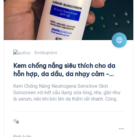
Bedauplace
Kem chống nắng siêu thích cho da
hỗn hợp, da dầu, da nhạy cảm -
Neutrogena Sensitive Skin Face
Kem Chống Nắng Neutrogena Sensitive Skin
Liquid Sunscreen Spf 50
Sunscreen với kết cấu dạng sữa lỏng, nhẹ, gần như
là serum, nên khi bôi lên da thấm rất nhanh. Công
thức Oil free không gây bóng da, không đổ dầu,
không nhờn bóng, an toàn cho da mụn và nhạy cảm.
Bình luận