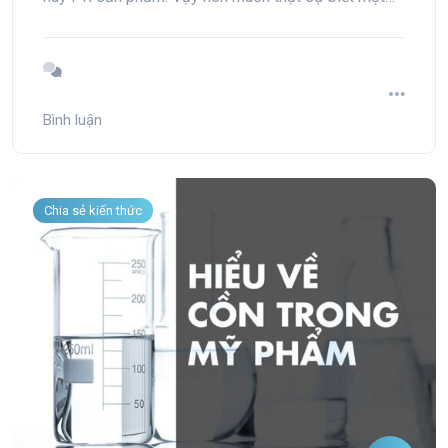
sản phẩm ra sao, hãy mổ xẻ thành phần của nó.
Bình luận
Chia sẻ kiến thức