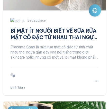
Bedauplace
BÍ MẬT ÍT NGƯỜI BIẾT VỀ SỮA RỬA
MẶT CÔ ĐẶC TỪ NHAU THAI NGỰA
PLACENTA SOAP
Placenta Soap là sữa rửa mặt cô đặc từ tinh chất
nhau thai ngựa gần đây khá nổi tiếng trong giới
skincare holic, nhưng có một vài bí mật không phải
ai cũng biết về loại sữa rửa mặt đặc biệt này.
Bình luận