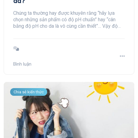
da?
Chúng ta thường hay được khuyên rằng “hãy lựa
chọn những sản phẩm có độ pH chuẩn” hay “cân
bằng độ pH cho da là vô cùng cần thiết”… Vậy độ
pH của da là gì? Và làm thể nào để chúng ta có thể
cân bằng da một cách hiệu quả?
Bình luận
Chia sẻ kiến thức