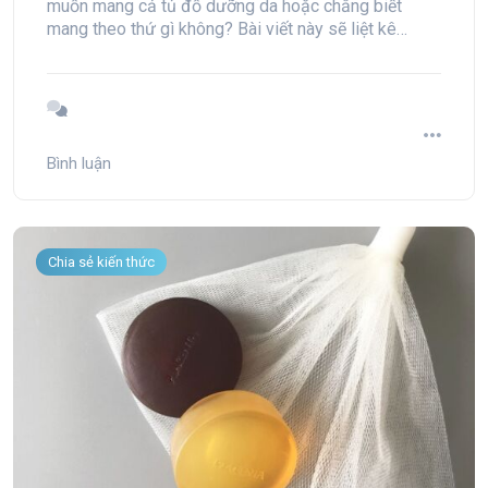
muốn mang cả tủ đồ dưỡng da hoặc chẳng biết
mang theo thứ gì không? Bài viết này sẽ liệt kê
những món đồ skincare cần thiết giúp bạn duy trì làn
da khỏe đẹp trong suốt chuyến đi mà không gây
"ngập lụt" vali
Bình luận
Chia sẻ kiến thức