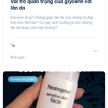
Vai trò quan trọng của glycerin với
làn da
Glycerin là gì? Chúng giúp làn da của chúng ta đẹp
hơn như thế nào? Có gây ảnh hưởng gì cho những
làn da nhạy cảm hay không?
Bình luận
Review sản phẩm