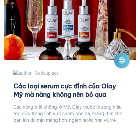
Bedauplace
Các loại serum cực đỉnh của Olay
Mỹ mà nàng không nên bỏ qua
Các nàng biết không, ở Mỹ, Olay thuộc thương hiệu
top đầu trong lĩnh vực chăm sóc da, mang đến cho
bạn làn da mịn màng hơn, ngậm nước hơn và trẻ
trung hơn.