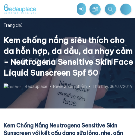
0
Trang chủ
Kem chống nắng siêu thích cho
da hỗn hợp, da dầu, da nhạy cảm
- Neutrogena Sensitive Skin Face
Liquid Sunscreen Spf 50
Bedauplace
Review sản phẩm
Thứ bảy, 06/07/2019
Kem Chống Nắng Neutrogena Sensitive Skin
Sunscreen với kết cấu dạng sữa lỏng, nhẹ, gần