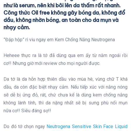
như là serum, nên khi bôi lên da thấm rất nhanh.
Công thức Oil free không gây bóng da, không đổ
dầu, không nhờn bóng, an toàn cho da mụn và
nhạy cảm.
”Đập hộp” rì viu ngay em Kem Chống Nắng Neutrogena
Heheee thực ra là tớ đã dùng qua em ấy từ năm ngoái rồi
cơ!! Nhưng giờ mới review cho mọi người được.
Da tớ là da hỗn hợp thiên dầu vào mùa hè, vùng chữ T khá
dầu, da còn đặc biệt nhạy cảm. Nếu tiếp xúc với nắng nóng
sẽ dễ bị ửng đỏ, rát, chứ chưa kể là dùng kem chống nắng
không lành tính, thì da nặng nhất sẽ bị sưng phù nổi mụn
nữa cơ!! Siêu đáng sợ!!
Do đó tớ chọn ngay
Neutrogena Sensitive Skin Face Liquid