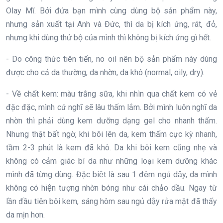
Olay Mĩ. Bởi đứa bạn mình cùng dùng bộ sản phẩm này,
nhưng sản xuất tại Anh và Đức, thì da bị kích ứng, rát, đỏ,
nhưng khi dùng thử bộ của mình thì không bị kích ứng gì hết.
- Do công thức tiên tiến, no oil nên bộ sản phẩm này dùng
được cho cả da thường, da nhờn, da khô (normal, oily, dry).
- Về chất kem: màu trắng sữa, khi nhìn qua chất kem có vẻ
đặc đặc, mình cứ nghĩ sẽ lâu thấm lắm. Bởi mình luôn nghĩ da
nhờn thì phải dùng kem dưỡng dạng gel cho nhanh thấm.
Nhưng thật bất ngờ, khi bôi lên da, kem thấm cực kỳ nhanh,
tầm 2-3 phút là kem đã khô. Da khi bôi kem cũng nhẹ và
không có cảm giác bí da như những loại kem dưỡng khác
mình đã từng dùng. Đặc biệt là sau 1 đêm ngủ dậy, da mình
không có hiện tượng nhờn bóng như cái chảo dầu. Ngay từ
lần đầu tiên bôi kem, sáng hôm sau ngủ dậy rửa mặt đã thấy
da mịn hơn.