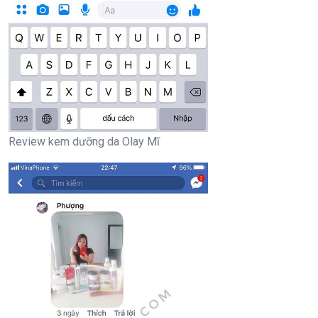
Review kem dưỡng da Olay Mĩ