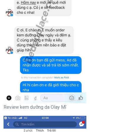
Review kem dưỡng da Olay Mĩ