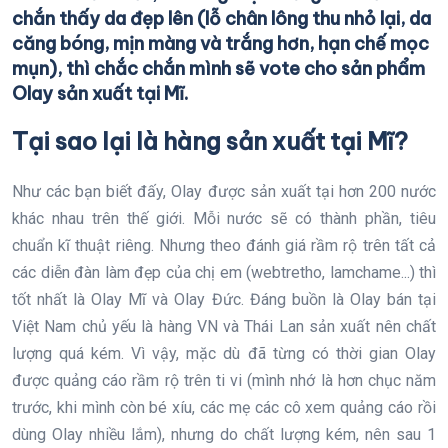
chắn thấy da đẹp lên (lỗ chân lông thu nhỏ lại, da
căng bóng, mịn màng và trắng hơn, hạn chế mọc
mụn), thì chắc chắn mình sẽ vote cho sản phẩm
Olay sản xuất tại Mĩ.
Tại sao lại là hàng sản xuất tại Mĩ?
Như các bạn biết đấy, Olay được sản xuất tại hơn 200 nước
khác nhau trên thế giới. Mỗi nước sẽ có thành phần, tiêu
chuẩn kĩ thuật riêng. Nhưng theo đánh giá rầm rộ trên tất cả
các diễn đàn làm đẹp của chị em (webtretho, lamchame...) thì
tốt nhất là Olay Mĩ và Olay Đức. Đáng buồn là Olay bán tại
Việt Nam chủ yếu là hàng VN và Thái Lan sản xuất nên chất
lượng quá kém. Vì vậy, mặc dù đã từng có thời gian Olay
được quảng cáo rầm rộ trên ti vi (mình nhớ là hơn chục năm
trước, khi mình còn bé xíu, các mẹ các cô xem quảng cáo rồi
dùng Olay nhiều lắm), nhưng do chất lượng kém, nên sau 1