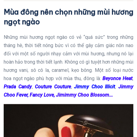
Mùa đông nên chọn những mùi hương
ngọt ngào
Những mùi hương ngọt ngào có vẻ “quá sức” trong những
tháng hè, thời tiết nóng bức vì có thể gây cảm giác nôn nao
đối với một số người nhạy cảm với mùi hương, nhưng nó lại
hoàn hảo trong thời tiết lạnh. Không có gì tuyệt hơn những mùi
hương vani, sô cô la, caramel, kẹo bông. Một số loại nước
hoa ngọt ngào phù hợp với mùa thu, đông là:
Beyonce Heat
,
Prada Candy
,
Couture Couture
,
Jimmy Choo Illicit
,
Jimmy
Choo Fever
,
Fancy Love,
Jimimmy Choo Blossom...