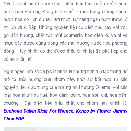
Nếu là một tín đồ nước hoa, chắc hẳn bạn biết rõ về nhóm
nước hoa Phương Đông (Oriental) – một trong những nhóm
nước hoa có lịch sử lâu đời nhất. Từ hàng ngàn năm trước, ở
Ấn Độ và Ả Rập. Những nguyên liệu cổ điển như cây vòi voi,
gỗ đàn hương, chất tỏa mùi coumarin, hoa diên vĩ, va-ni và
nhựa cây được dùng trong các mùi hương nước hoa phương
đông – tuy nhiên có thể được điều chỉnh lại để phù hợp cho
cả nam lẫn nữ.
Ngọt ngào, ấm áp và phấn phấn là những tính từ đặc trưng để
mô tả mùi hương của nhóm này, nhờ sự kết hợp từ các
nguyên liệu đặc trưng của những mùi hương Oriental với các
loại hoa như hoa huệ, hoa dành dành, hoa sơn chi, hoa cẩm
chướng… Đại diện tiêu biểu nhất cho nhóm này chính là:
Euphoria Calvin Klein For Women,
Kenzo by Flower
,
Jimmy
Choo EDP...