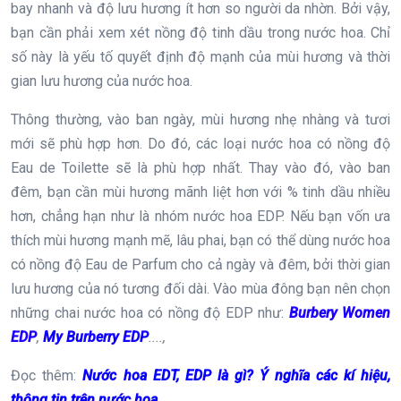
bay nhanh và độ lưu hương ít hơn so người da nhờn. Bởi vậy,
bạn cần phải xem xét nồng độ tinh dầu trong nước hoa. Chỉ
số này là yếu tố quyết định độ mạnh của mùi hương và thời
gian lưu hương của nước hoa.
Thông thường, vào ban ngày, mùi hương nhẹ nhàng và tươi
mới sẽ phù hợp hơn. Do đó, các loại nước hoa có nồng độ
Eau de Toilette sẽ là phù hợp nhất. Thay vào đó, vào ban
đêm, bạn cần mùi hương mãnh liệt hơn với % tinh dầu nhiều
hơn, chẳng hạn như là nhóm nước hoa EDP. Nếu bạn vốn ưa
thích mùi hương mạnh mẽ, lâu phai, bạn có thể dùng nước hoa
có nồng độ Eau de Parfum cho cả ngày và đêm, bởi thời gian
lưu hương của nó tương đối dài. Vào mùa đông bạn nên chọn
những chai nước hoa có nồng độ EDP như:
Burbery Women
EDP
,
My Burberry EDP
....,
Đọc thêm:
Nước hoa EDT, EDP là gì? Ý nghĩa các kí hiệu,
thông tin trên nước hoa