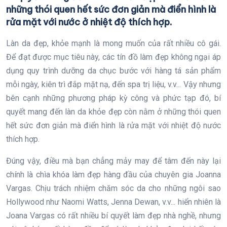
những thói quen hết sức đơn giản mà điển hình là
rửa mặt với nước ở nhiệt độ thích hợp.
Làn da đẹp, khỏe mạnh là mong muốn của rất nhiều cô gái.
Để đạt được mục tiêu này, các tín đồ làm đẹp không ngại áp
dụng quy trình dưỡng da chục bước với hàng tá sản phẩm
mỗi ngày, kiên trì đắp mặt nạ, đến spa trị liệu, v.v... Vậy nhưng
bên cạnh những phương pháp kỳ công và phức tạp đó, bí
quyết mang đến làn da khỏe đẹp còn nằm ở những thói quen
hết sức đơn giản mà điển hình là rửa mặt với nhiệt độ nước
thích hợp.
Đúng vậy, điều mà bạn chẳng mảy may để tâm đến này lại
chính là chìa khóa làm đẹp hàng đầu của chuyên gia Joanna
Vargas. Chịu trách nhiệm chăm sóc da cho những ngôi sao
Hollywood như Naomi Watts, Jenna Dewan, v.v... hiển nhiên là
Joana Vargas có rất nhiều bí quyết làm đẹp nhà nghề, nhưng