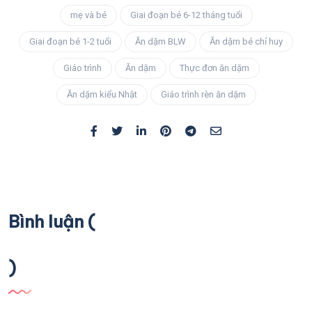
mẹ và bé
Giai đoạn bé 6-12 tháng tuổi
Giai đoạn bé 1-2 tuổi
Ăn dặm BLW
Ăn dặm bé chỉ huy
Giáo trình
Ăn dặm
Thực đơn ăn dặm
Ăn dặm kiểu Nhật
Giáo trình rèn ăn dặm
Bình luận (
)