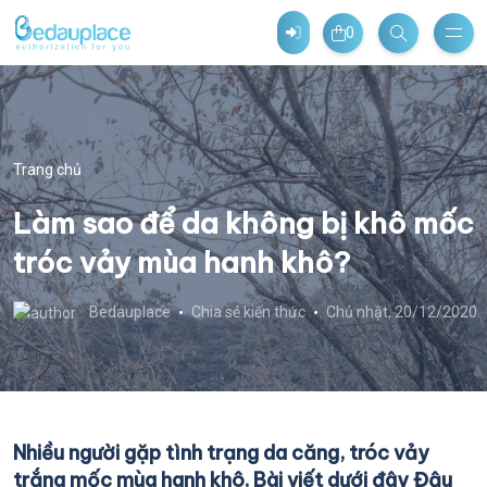
0
Trang chủ
Làm sao để da không bị khô mốc
tróc vảy mùa hanh khô?
Bedauplace
Chia sẻ kiến thức
Chủ nhật, 20/12/2020
Nhiều người gặp tình trạng da căng, tróc vảy
trắng mốc mùa hanh khô. Bài viết dưới đây Đậu