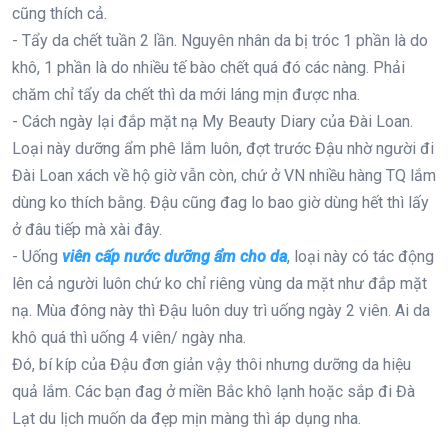
cũng thích cả.
- Tẩy da chết tuần 2 lần. Nguyên nhân da bị tróc 1 phần là do
khô, 1 phần là do nhiều tế bào chết quá đó các nàng. Phải
chăm chỉ tẩy da chết thì da mới láng mịn được nha.
- Cách ngày lại đắp mặt nạ My Beauty Diary của Đài Loan.
Loại này dưỡng ẩm phê lắm luôn, đợt trước Đậu nhờ người đi
Đài Loan xách về hộ giờ vẫn còn, chứ ở VN nhiều hàng TQ lắm
dùng ko thích bằng. Đậu cũng đag lo bao giờ dùng hết thì lấy
ở đâu tiếp mà xài đây.
- Uống
viên cấp nước dưỡng ẩm cho da
, loại này có tác động
lên cả người luôn chứ ko chỉ riêng vùng da mặt như đắp mặt
nạ. Mùa đông này thì Đậu luôn duy trì uống ngày 2 viên. Ai da
khô quá thì uống 4 viên/ ngày nha.
Đó, bí kíp của Đậu đơn giản vậy thôi nhưng dưỡng da hiệu
quả lắm. Các bạn đag ở miền Bắc khô lạnh hoặc sắp đi Đà
Lạt du lịch muốn da đẹp mịn màng thì áp dụng nha.