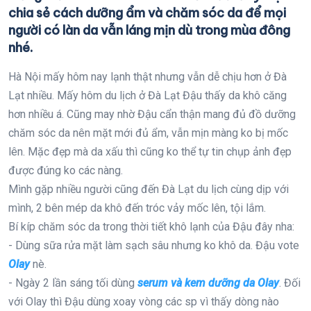
chia sẻ cách dưỡng ẩm và chăm sóc da để mọi
người có làn da vẫn láng mịn dù trong mùa đông
nhé.
Hà Nội mấy hôm nay lạnh thật nhưng vẫn dễ chịu hơn ở Đà
Lạt nhiều. Mấy hôm du lịch ở Đà Lạt Đậu thấy da khô căng
hơn nhiều á. Cũng may nhờ Đậu cẩn thận mang đủ đồ dưỡng
chăm sóc da nên mặt mới đủ ẩm, vẫn mịn màng ko bị mốc
lên. Mặc đẹp mà da xấu thì cũng ko thể tự tin chụp ảnh đẹp
được đúng ko các nàng.
Mình gặp nhiều người cũng đến Đà Lạt du lịch cùng dịp với
mình, 2 bên mép da khô đến tróc vảy mốc lên, tội lắm.
Bí kíp chăm sóc da trong thời tiết khô lạnh của Đậu đây nha:
- Dùng sữa rửa mặt làm sạch sâu nhưng ko khô da. Đậu vote
Olay
nè.
- Ngày 2 lần sáng tối dùng
serum và kem dưỡng da Olay
. Đối
với Olay thì Đậu dùng xoay vòng các sp vì thấy dòng nào