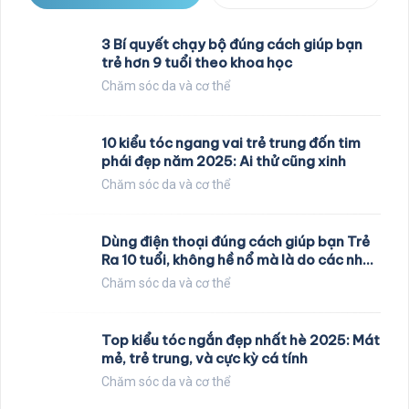
3 Bí quyết chạy bộ đúng cách giúp bạn
trẻ hơn 9 tuổi theo khoa học
Chăm sóc da và cơ thể
10 kiểu tóc ngang vai trẻ trung đốn tim
phái đẹp năm 2025: Ai thử cũng xinh
Chăm sóc da và cơ thể
Dùng điện thoại đúng cách giúp bạn Trẻ
Ra 10 tuổi, không hề nổ mà là do các nhà
khoa học nghiên cứu
Chăm sóc da và cơ thể
Top kiểu tóc ngắn đẹp nhất hè 2025: Mát
mẻ, trẻ trung, và cực kỳ cá tính
Chăm sóc da và cơ thể