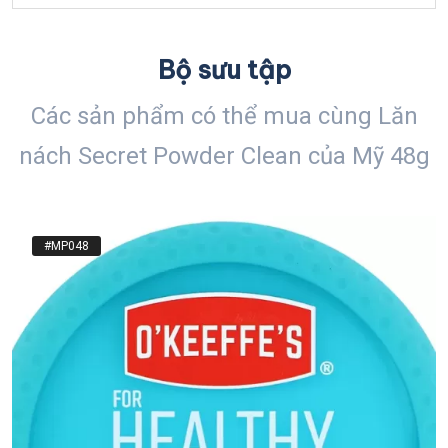
Bộ sưu tập
Các sản phẩm có thể mua cùng Lăn
nách Secret Powder Clean của Mỹ 48g
#MP048