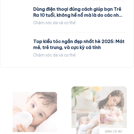
Dùng điện thoại đúng cách giúp bạn Trẻ
Ra 10 tuổi, không hề nổ mà là do các nhà
khoa học nghiên cứu
Chăm sóc da và cơ thể
Top kiểu tóc ngắn đẹp nhất hè 2025: Mát
mẻ, trẻ trung, và cực kỳ cá tính
Chăm sóc da và cơ thể