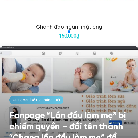
Chanh đào ngâm mật ong
150,000₫
Giai đoạn bé 0-3 tháng tuổi
Fanpage “Lần đầu làm mẹ” bị
chiếm quyền – đổi tên thành
“Chang lần đầu làm mẹ” để