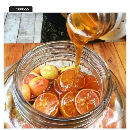
TP000555