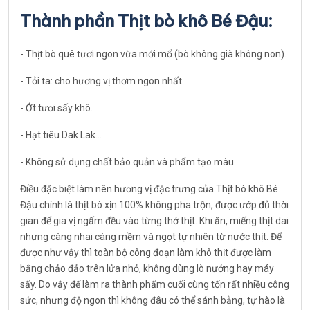
Thành phần Thịt bò khô Bé Đậu:
- Thịt bò quê tươi ngon vừa mới mổ (bò không già không non).
- Tỏi ta: cho hương vị thơm ngon nhất.
- Ớt tươi sấy khô.
- Hạt tiêu Dak Lak...
- Không sử dụng chất bảo quản và phẩm tạo màu.
Điều đặc biệt làm nên hương vị đặc trưng của Thịt bò khô Bé
Đậu chính là thịt bò xịn 100% không pha trộn, được ướp đủ thời
gian để gia vị ngấm đều vào từng thớ thịt. Khi ăn, miếng thịt dai
nhưng càng nhai càng mềm và ngọt tự nhiên từ nước thịt. Để
được như vậy thì toàn bộ công đoạn làm khô thịt được làm
bằng chảo đảo trên lửa nhỏ, không dùng lò nướng hay máy
sấy. Do vậy để làm ra thành phẩm cuối cùng tốn rất nhiều công
sức, nhưng độ ngon thì không đâu có thể sánh bằng, tự hào là