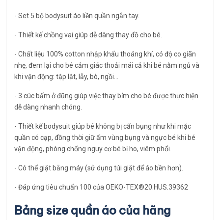
- Set 5 bộ bodysuit áo liền quần ngắn tay.
- Thiết kế chồng vai giúp dễ dàng thay đồ cho bé.
- Chất liệu 100% cotton nhập khẩu thoáng khí, có độ co giãn
nhẹ, đem lại cho bé cảm giác thoải mái cả khi bé nằm ngủ và
khi vận động: tập lật, lẫy, bò, ngồi...
- 3 cúc bấm ở đũng giúp việc thay bỉm cho bé được thực hiện
dễ dàng nhanh chóng.
- Thiết kế bodysuit giúp bé không bị cấn bụng như khi mặc
quần có cạp, đồng thời giữ ấm vùng bụng và ngực bé khi bé
vận động, phòng chống nguy cơ bé bị ho, viêm phổi.
- Có thể giặt bằng máy (sử dụng túi giặt để áo bền hơn).
- Đáp ứng tiêu chuẩn 100 của OEKO-TEX®20.HUS.39362
Bảng size quần áo của hãng