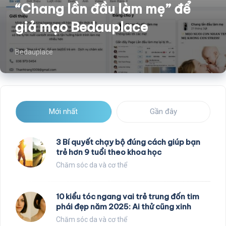
“Chang lần đầu làm mẹ” để
giả mạo Bedauplace
Bedauplace
Mới nhất
Gần đây
3 Bí quyết chạy bộ đúng cách giúp bạn
trẻ hơn 9 tuổi theo khoa học
Chăm sóc da và cơ thể
10 kiểu tóc ngang vai trẻ trung đốn tim
phái đẹp năm 2025: Ai thử cũng xinh
Chăm sóc da và cơ thể