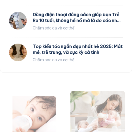
Dùng điện thoại đúng cách giúp bạn Trẻ
Ra 10 tuổi, không hề nổ mà là do các nhà
khoa học nghiên cứu
Chăm sóc da và cơ thể
Top kiểu tóc ngắn đẹp nhất hè 2025: Mát
mẻ, trẻ trung, và cực kỳ cá tính
Chăm sóc da và cơ thể