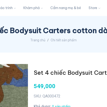
iáo trình
Khám phá
Cẩm nang mẹ & bé
Store
iếc Bodysuit Carters cotton dà
Trang chủ
Chi tiết sản phẩm
Set 4 chiếc Bodysuit Cart
549,000
SKU: QA000472
Khả dụng:
0 sản phẩm