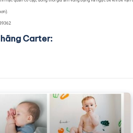
 khi mặc quần có cạp, đồng thời giữ ấm vùng bụng và ngực bé khi bé vận 
hơn).
.39362
 hãng Carter: