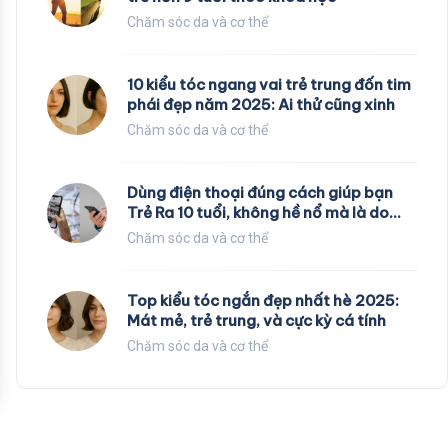
Chăm sóc da và cơ thể
10 kiểu tóc ngang vai trẻ trung đốn tim
phái đẹp năm 2025: Ai thử cũng xinh
Chăm sóc da và cơ thể
Dùng điện thoại đúng cách giúp bạn
Trẻ Ra 10 tuổi, không hề nổ mà là do
các nhà khoa học nghiên cứu
Chăm sóc da và cơ thể
Top kiểu tóc ngắn đẹp nhất hè 2025:
Mát mẻ, trẻ trung, và cực kỳ cá tính
Chăm sóc da và cơ thể