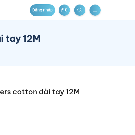
0
Đăng nhập
i tay 12M
ers cotton dài tay 12M