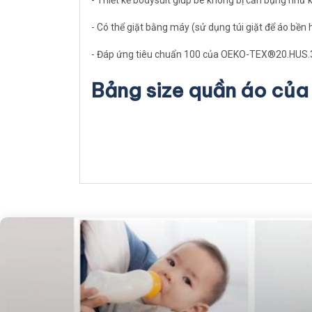
- Thiết kế bodysuit giúp bé không bị cấn bụng như
- Có thể giặt bằng máy (sử dụng túi giặt để áo bền 
- Đáp ứng tiêu chuẩn 100 của OEKO-TEX®20.HUS
Bảng size quần áo của