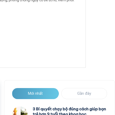
động, phòng chống nguy cơ bé bị ho, viêm phổi.
Mới nhất
Gần đây
3 Bí quyết chạy bộ đúng cách giúp bạn
trẻ hơn 9 tuổi theo khoa học