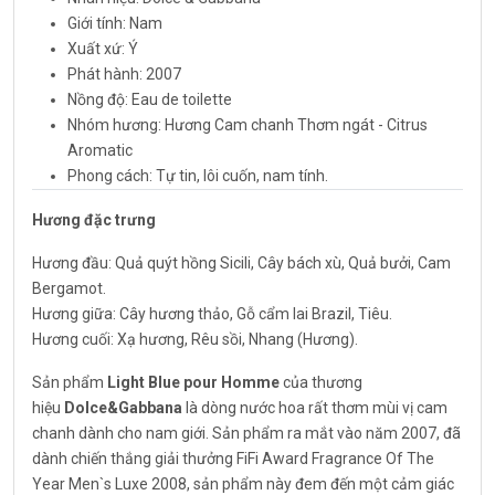
Giới tính: Nam
Xuất xứ: Ý
Phát hành: 2007
Nồng độ: Eau de toilette
Nhóm hương: Hương Cam chanh Thơm ngát - Citrus
Aromatic
Phong cách: Tự tin, lôi cuốn, nam tính.
Hương đặc trưng
Hương đầu: Quả quýt hồng Sicili, Cây bách xù, Quả bưởi, Cam
Bergamot.
Hương giữa: Cây hương thảo, Gỗ cẩm lai Brazil, Tiêu.
Hương cuối: Xạ hương, Rêu sồi, Nhang (Hương).
Sản phẩm
Light Blue pour Homme
của thương
hiệu
Dolce&Gabbana
là dòng nước hoa rất thơm mùi vị cam
chanh dành cho nam giới. Sản phẩm ra mắt vào năm 2007, đã
dành chiến thắng giải thưởng FiFi Award Fragrance Of The
Year Men`s Luxe 2008, sản phẩm này đem đến một cảm giác