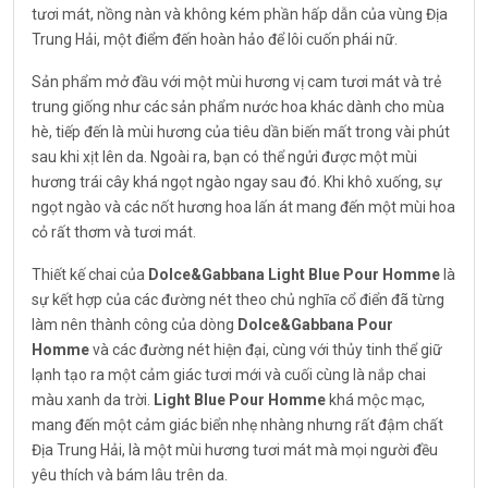
tươi mát, nồng nàn và không kém phần hấp dẫn của vùng Địa
Trung Hải, một điểm đến hoàn hảo để lôi cuốn phái nữ.
Sản phẩm mở đầu với một mùi hương vị cam tươi mát và trẻ
trung giống như các sản phẩm nước hoa khác dành cho mùa
hè, tiếp đến là mùi hương của tiêu dần biến mất trong vài phút
sau khi xịt lên da. Ngoài ra, bạn có thể ngửi được một mùi
hương trái cây khá ngọt ngào ngay sau đó. Khi khô xuống, sự
ngọt ngào và các nốt hương hoa lấn át mang đến một mùi hoa
cỏ rất thơm và tươi mát.
Thiết kế chai của
Dolce&Gabbana Light Blue Pour Homme
là
sự kết hợp của các đường nét theo chủ nghĩa cổ điển đã từng
làm nên thành công của dòng
Dolce&Gabbana Pour
Homme
và các đường nét hiện đại, cùng với thủy tinh thể giữ
lạnh tạo ra một cảm giác tươi mới và cuối cùng là nắp chai
màu xanh da trời.
Light Blue Pour Homme
khá mộc mạc,
mang đến một cảm giác biển nhẹ nhàng nhưng rất đậm chất
Địa Trung Hải, là một mùi hương tươi mát mà mọi người đều
yêu thích và bám lâu trên da.