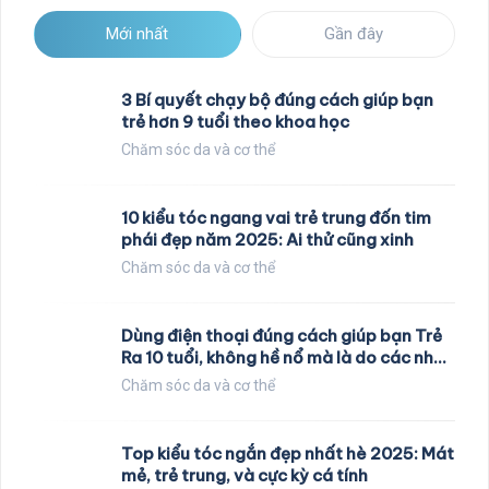
Mới nhất
Gần đây
3 Bí quyết chạy bộ đúng cách giúp bạn
trẻ hơn 9 tuổi theo khoa học
Chăm sóc da và cơ thể
10 kiểu tóc ngang vai trẻ trung đốn tim
phái đẹp năm 2025: Ai thử cũng xinh
Chăm sóc da và cơ thể
Dùng điện thoại đúng cách giúp bạn Trẻ
Ra 10 tuổi, không hề nổ mà là do các nhà
khoa học nghiên cứu
Chăm sóc da và cơ thể
Top kiểu tóc ngắn đẹp nhất hè 2025: Mát
mẻ, trẻ trung, và cực kỳ cá tính