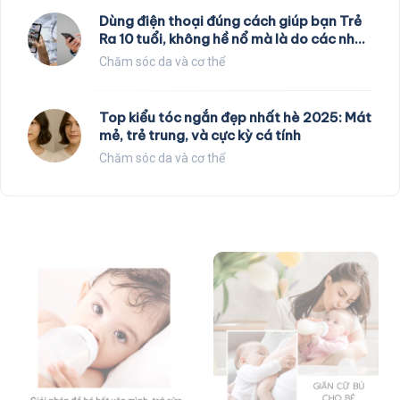
Dùng điện thoại đúng cách giúp bạn Trẻ
Ra 10 tuổi, không hề nổ mà là do các nhà
khoa học nghiên cứu
Chăm sóc da và cơ thể
Top kiểu tóc ngắn đẹp nhất hè 2025: Mát
mẻ, trẻ trung, và cực kỳ cá tính
Chăm sóc da và cơ thể