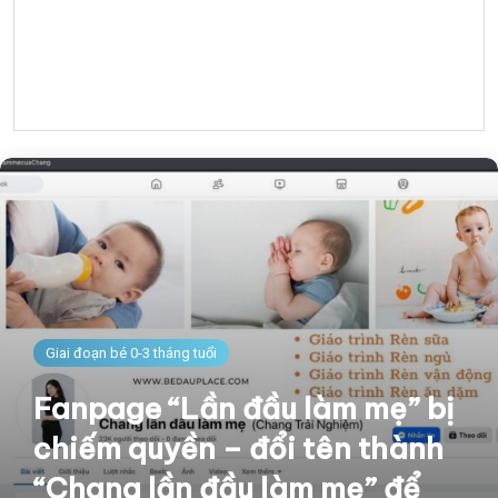
Giai đoạn bé 0-3 tháng tuổi
Fanpage “Lần đầu làm mẹ” bị
chiếm quyền – đổi tên thành
“Chang lần đầu làm mẹ” để